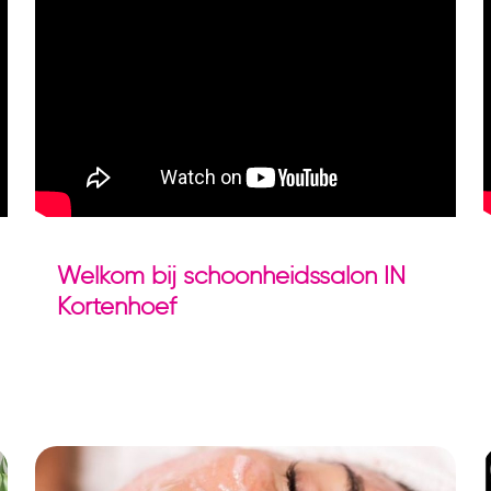
Welkom bij schoonheidssalon IN
Kortenhoef