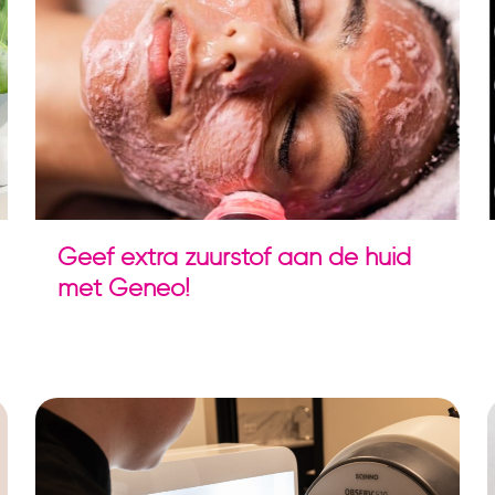
Geef extra zuurstof aan de huid
met Geneo!