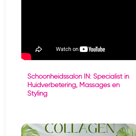
Schoonheidssalon IN: Specialist in
Huidverbetering, Massages en
Styling