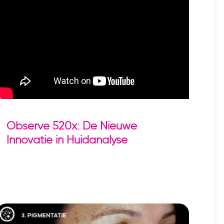
Observe 520x: De Nieuwe
Innovatie in Huidanalyse