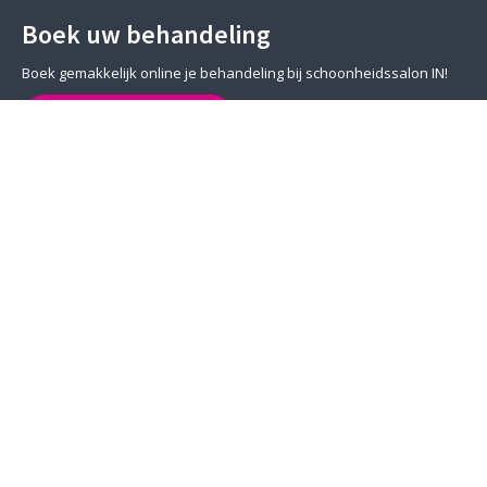
Boek uw behandeling
Boek gemakkelijk online je behandeling bij schoonheidssalon IN!
BOEK EEN AFSPRAAK
Openingstijden Kortenhoef
Wij zijn alleen geopend op afspraak!
ma
Gesloten
di
09.00 – 20.00
wo
09.00 – 20.00
do
09.00 – 20.00
vr
09.00 – 20.00
za
09.00 – 15.00
zo
Gesloten