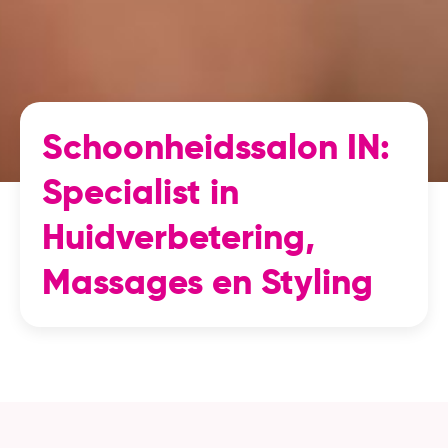
Schoonheidssalon IN:
Specialist in
Huidverbetering,
Massages en Styling