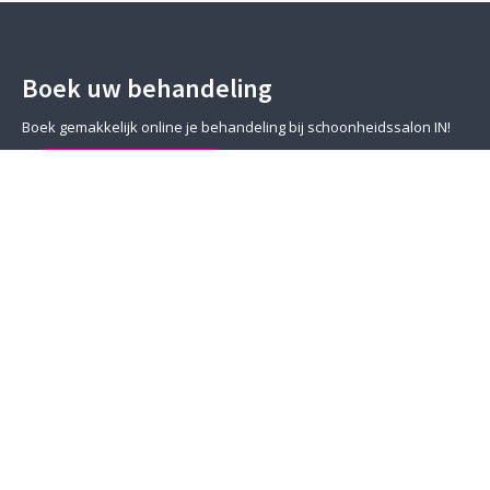
Boek uw behandeling
Boek gemakkelijk online je behandeling bij schoonheidssalon IN!
BOEK EEN AFSPRAAK
Openingstijden Kortenhoef
Wij zijn alleen geopend op afspraak!
ma
Gesloten
di
09.00 – 20.00
wo
09.00 – 20.00
do
09.00 – 20.00
vr
09.00 – 20.00
za
09.00 – 15.00
zo
Gesloten