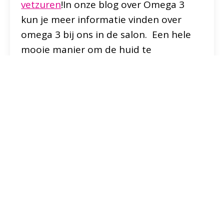
vetzuren
!In onze blog over Omega 3
kun je meer informatie vinden over
omega 3 bij ons in de salon. Een hele
mooie manier om de huid te
stimuleren is
bindweefselmassage
.
Deze massage vorm stimuleert de
aanmaak van elastine en
collageenvezels, verstevigt de huid,
stimuleert de doorbloeding en
verbetert de aanvoer van
voedingsstoffen.
Heb je naar aanleiding van deze blog
over collageen nog vragen dan staan
we natuurlijk voor je klaar!