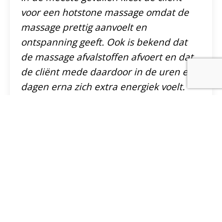
voor een hotstone massage omdat de
massage prettig aanvoelt en
ontspanning geeft. Ook is bekend dat
de massage afvalstoffen afvoert en dat
de cliënt mede daardoor in de uren en
dagen erna zich extra energiek voelt.
Van diverse klachten en aandoeningen
is vastgesteld dat de massage
daadwerkelijk verlichting biedt. Het gaat
dan vooral om stress, vermoeidheid,
spierproblemen en -blokkades,
fibromyalgie en
spijsverteringsproblemen. Bij een
slechte doorbloeding van het weefsel
kan hotstone massage de doorbloeding